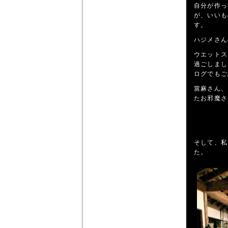
自分が作っ
が、いいも
す。
ハジメさん
ウエットス
過ごしまし
ログでもご
當麻さん、
たお邪魔さ
そして、私
た。