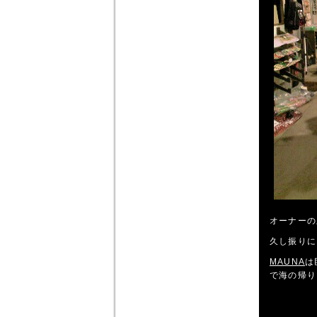
オーナーの
久し振りに
MAUNA
は
で海の帰り