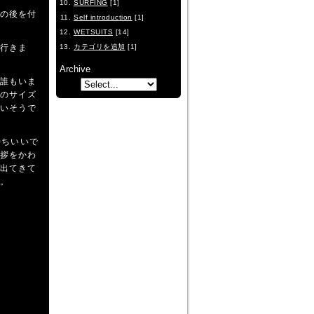
SURFING
[1]
の後を付
Self introduction
[1]
WETSUITS
[14]
行きま
カテゴリを追加
[1]
Archive
誰もいま
のサイズ
いそうで
持ちいいで
拶をかわ
出てきて
。