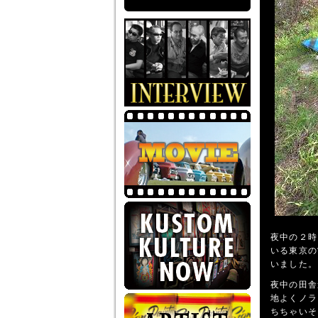
夜中の２時
いる東京の
いました。
夜中の田舎
地よくノラ
ちちゃいそ