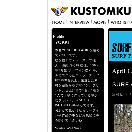
Profile
YOKKI
本名YOSHIHISA AOKIを縮め
てYOKKIです。
絵を描くウェットスーツ職
人、湘南 茅ヶ崎在住、1966
April 1
年2月生 サーフィン歴25年、
今まで作ったウェットスーツ
約3,000着以上。厳選した素
SURF 
材を裁断からデザイン、プリ
ント、仕上げまで1着、1着を
出張採寸サ
1人で丁寧に作っている希少
なブランド。SCALES
WETSUITSをやってます。
何所かで見かけたらサーフィ
ンや作品の事などお気軽に声
を掛けて下さいね！
Scales Wet Suits