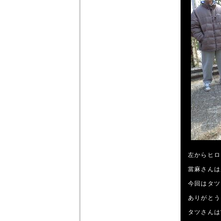
左からヒロ
當麻さんは
今回はタツ
ありがとう
タツさんは