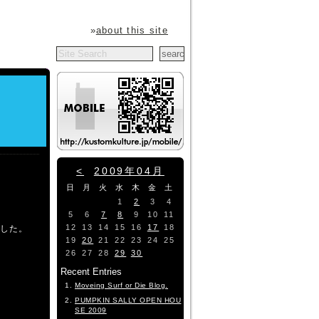
»
about this site
<
2009年04月
日
月
火
水
木
金
土
1
2
3
4
5
6
7
8
9
10
11
12
13
14
15
16
17
18
した。
19
20
21
22
23
24
25
26
27
28
29
30
Recent Entries
Moveing Surf or Die Blog.
PUMPKIN SALLY OPEN HOU
SE 2009