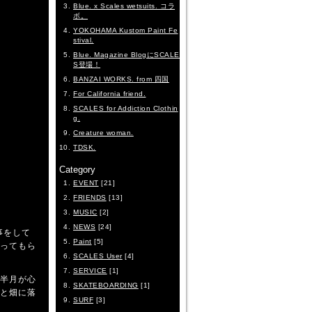
Blue. x Scales wetsuits. コラ
ボ。
YOKOHAMA Kustom Paint Fe
stival.
Blue. Magazine BlogにSCALE
S登場！
BANZAI WORKS. from 四国
For California friend.
SCALES for Addiction Clothin
g.
Creature woman.
TDSK.
Category
EVENT
[21]
FRIENDS
[13]
MUSIC
[2]
NEWS
[24]
事をして
Paint
[5]
ってもら
SCALES User
[4]
SERVICE
[1]
半月が心
SKATEBOARDING
[1]
と畑に落
SURF
[3]