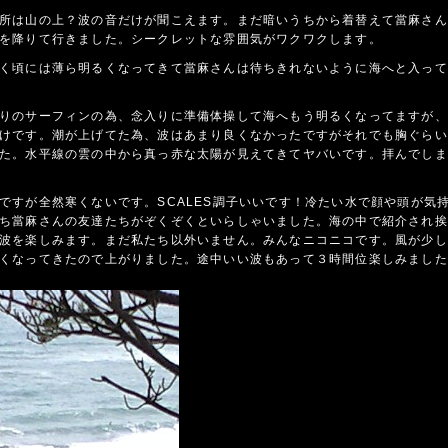
所は山の上？波の音だけが聞こえます。まだ暗いうちから着替えて當麻さん
を降りて行きました。シークレットな雰囲気がワクワクします。
く頃には薄ら明るくなってきて當麻さんは待ちきれないように海へと入って
りのサーフィンの為、念入りに準備体操して海へもう明るくなってますが、
けです。潮が上げてた為、波はあまり良くなかったですがそれでも胸ぐらい
た。水平線の雲の中から真っ赤な太陽が見えてきてヤバいです。拝んでしま
ですが全然寒くないです。SCALES調子いいです！冷たい水で顔や頭が気
ち當麻さんの友達たちがぞくぞくといらしゃいました。海の中で紹介され挨
波を楽しみます。まだ私たち以外いません。みんなニコニコです。風が少し
くなってきたので上がりました。途中いい波もあって３時間位楽しみました