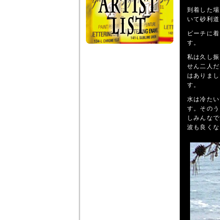
到着した場
いて砂利道
ビーチに着
す。
私は久し振
せん二人だ
はありまし
す。
水は冷たい
す。そのう
しみんなで
波も良くな