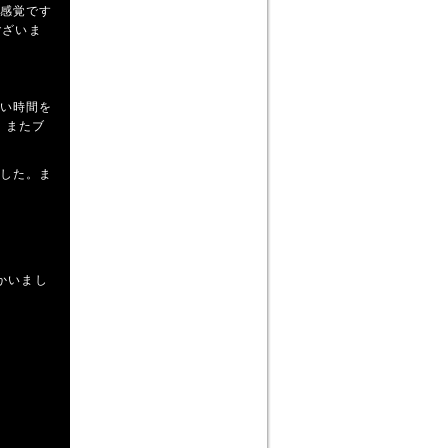
感覚です
ございま
い時間を
。またブ
した。ま
かいまし