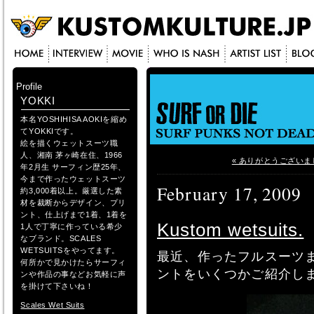
Profile
YOKKI
本名YOSHIHISA AOKIを縮め
てYOKKIです。
絵を描くウェットスーツ職
人、湘南 茅ヶ崎在住、1966
« ありがとうございま
年2月生 サーフィン歴25年、
今まで作ったウェットスーツ
February 17, 2009
約3,000着以上。厳選した素
材を裁断からデザイン、プリ
ント、仕上げまで1着、1着を
Kustom wetsuits.
1人で丁寧に作っている希少
なブランド。SCALES
WETSUITSをやってます。
最近、作ったフルスーツ
何所かで見かけたらサーフィ
ントをいくつかご紹介し
ンや作品の事などお気軽に声
を掛けて下さいね！
Scales Wet Suits